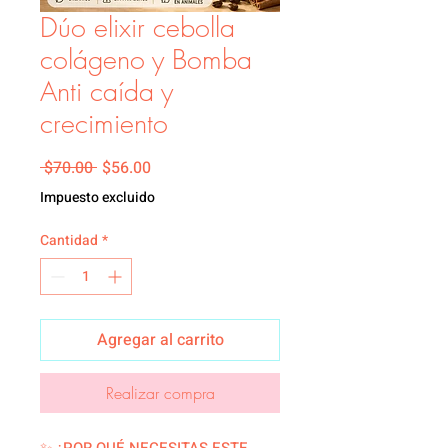
Dúo elixir cebolla
colágeno y Bomba
Anti caída y
crecimiento
Precio
Precio de oferta
 $70.00 
$56.00
Impuesto excluido
Cantidad
*
Agregar al carrito
Realizar compra