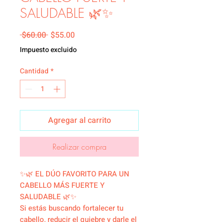
SALUDABLE 🌿✨
Precio
Precio de oferta
 $60.00 
$55.00
Impuesto excluido
Cantidad
*
Agregar al carrito
Realizar compra
✨🌿 EL DÚO FAVORITO PARA UN
CABELLO MÁS FUERTE Y
SALUDABLE 🌿✨
Si estás buscando fortalecer tu
cabello, reducir el quiebre y darle el