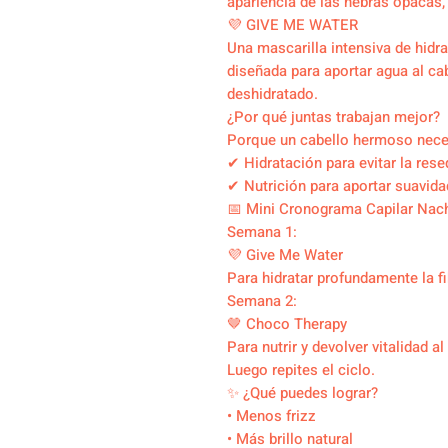
apariencia de las hebras opacas, 
💜 GIVE ME WATER
Una mascarilla intensiva de hidr
diseñada para aportar agua al cab
deshidratado.
¿Por qué juntas trabajan mejor?
Porque un cabello hermoso nece
✔ Hidratación para evitar la rese
✔ Nutrición para aportar suavidad,
📅 Mini Cronograma Capilar Nach
Semana 1:
💜 Give Me Water
Para hidratar profundamente la fi
Semana 2:
🤎 Choco Therapy
Para nutrir y devolver vitalidad al
Luego repites el ciclo.
✨ ¿Qué puedes lograr?
• Menos frizz
• Más brillo natural