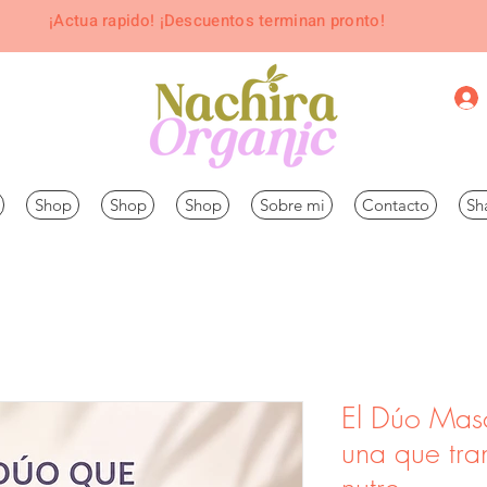
¡Actua rapido! ¡Descuentos terminan pronto!
Shop
Shop
Shop
Sobre mi
Contacto
Sh
El Dúo Masc
una que tra