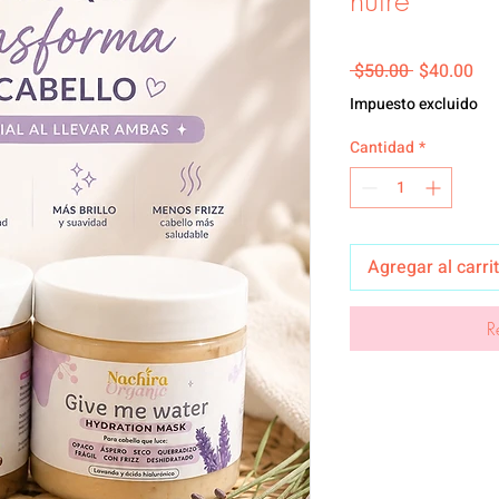
nutre
Precio
Pre
 $50.00 
$40.00
Impuesto excluido
Cantidad
*
Agregar al carri
R