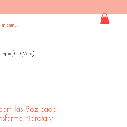
Iniciar sesión
ampoo
More
arrillas 8oz cada
nsforma hidrata y