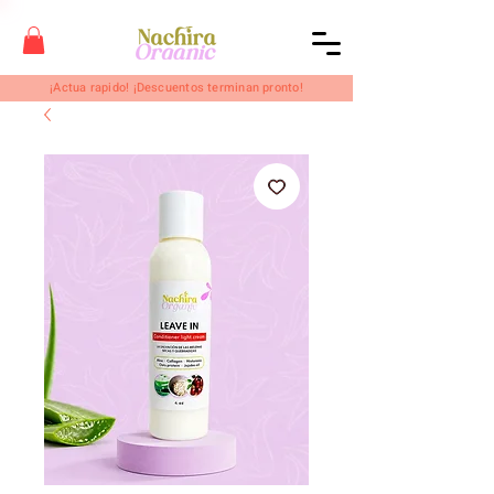
¡Actua rapido! ¡Descuentos terminan pronto!