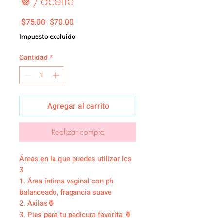
🍍/aceite
Precio
Precio de oferta
 $75.00 
$70.00
Impuesto excluido
Cantidad
*
Agregar al carrito
Realizar compra
Áreas en la que puedes utilizar los
3
1. Área íntima vaginal con ph
balanceado, fragancia suave
2. Axilas🍍
3. Pies para tu pedicura favorita 🍍