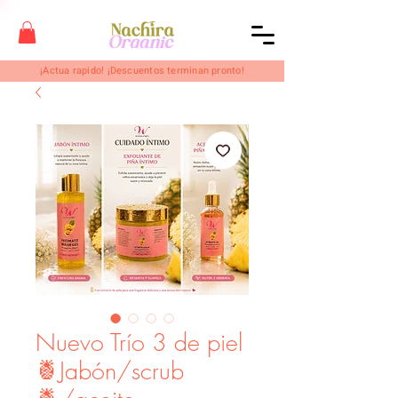
¡Actua rapido! ¡Descuentos terminan pronto!
Nuevo Trío 3 de piel
🍍Jabón/scrub