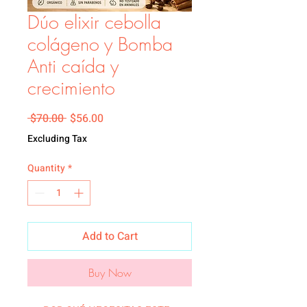
Dúo elixir cebolla
colágeno y Bomba
Anti caída y
crecimiento
Regular Price
Sale Price
 $70.00 
$56.00
Excluding Tax
Quantity
*
Add to Cart
Buy Now