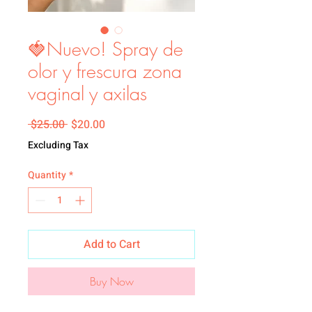
🍓Nuevo! Spray de
olor y frescura zona
vaginal y axilas
Regular Price
Sale Price
 $25.00 
$20.00
Excluding Tax
Quantity
*
Add to Cart
Buy Now