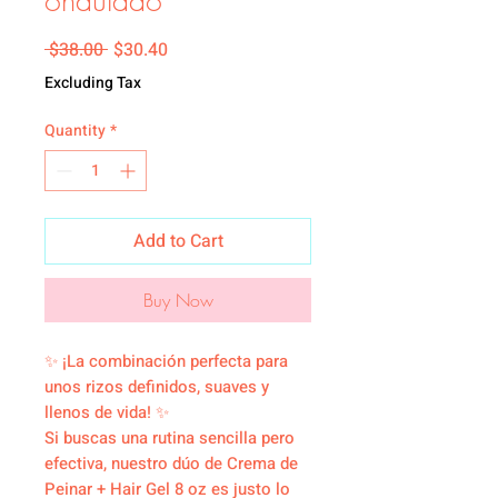
ondulado
Regular Price
Sale Price
 $38.00 
$30.40
Excluding Tax
Quantity
*
Add to Cart
Buy Now
✨ ¡La combinación perfecta para
unos rizos definidos, suaves y
llenos de vida! ✨
Si buscas una rutina sencilla pero
efectiva, nuestro dúo de Crema de
Peinar + Hair Gel 8 oz es justo lo