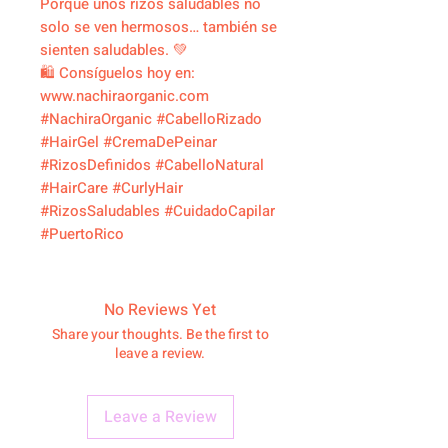
Porque unos rizos saludables no
solo se ven hermosos… también se
sienten saludables. 💚
🛍️ Consíguelos hoy en:
www.nachiraorganic.com
#NachiraOrganic #CabelloRizado
#HairGel #CremaDePeinar
#RizosDefinidos #CabelloNatural
#HairCare #CurlyHair
#RizosSaludables #CuidadoCapilar
#PuertoRico
No Reviews Yet
Share your thoughts. Be the first to
leave a review.
Leave a Review