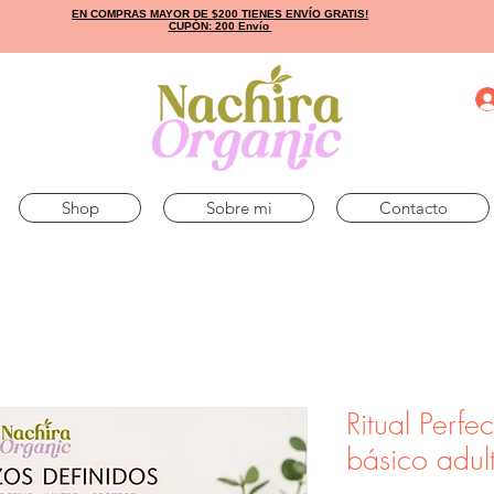
EN COMPRAS MAYOR DE $200 TIENES ENVÍO GRATIS!
CUPÓN: 200 Envío
Shop
Sobre mi
Contacto
Ritual Perfe
básico adul