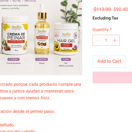
Regular P
Sa
 $113.00 
$90.40
Excluding Tax
Quantity
*
Add to Cart
o rizado porque cada producto cumple una
rutina y juntos ayudan a mantener unos
 suaves y con menos frizz.
tación desde el primer paso.
:
belludo.
atural del cabello.