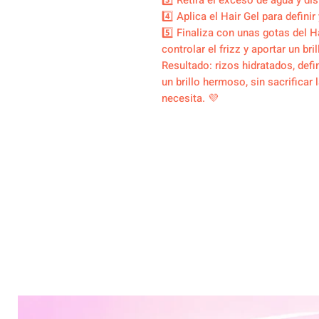
3️⃣ Retira el exceso de agua y di
4️⃣ Aplica el Hair Gel para definir 
5️⃣ Finaliza con unas gotas del H
controlar el frizz y aportar un bri
Resultado: rizos hidratados, def
un brillo hermoso, sin sacrificar 
necesita. 💜