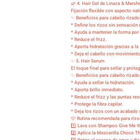
🌿 4. Hair Gel de Linaza & Mars
Fijación flexible con aspecto natu
✨ Beneficios para cabello rizado
* Define los rizos sin sensación r
* Ayuda a mantener la forma por
* Reduce el frizz.
* Aporta hidratación gracias a la
* Deja el cabello con movimiento 
✨ 5. Hair Serum
El toque final para sellar y proteg
✨ Beneficios para cabello rizado
* Ayuda a sellar la hidratación.
* Aporta brillo inmediato.
* Reduce el frizz y las puntas re
* Protege la fibra capilar.
* Deja los rizos con un acabado 
🩷 Rutina recomendada para rizo
1️⃣ Lava con Shampoo Give Me W
2️⃣ Aplica la Mascarilla Choco T