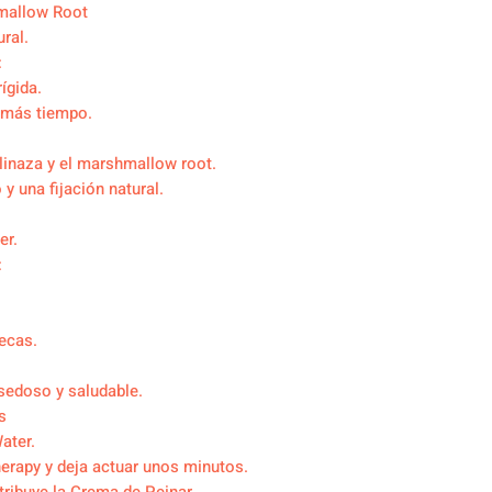
hmallow Root
ral.
:
ígida.
 más tiempo.
 linaza y el marshmallow root.
y una fijación natural.
er.
:
secas.
sedoso y saludable.
s
ater.
herapy y deja actuar unos minutos.