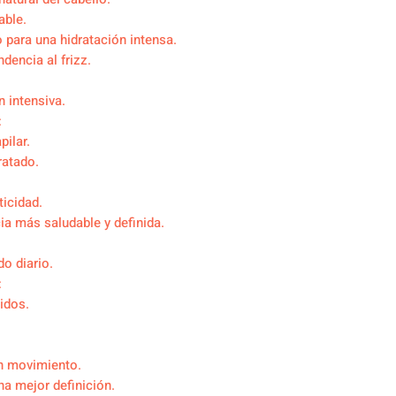
able.
 para una hidratación intensa.
dencia al frizz.
 intensiva.
:
pilar.
ratado.
ticidad.
ia más saludable y definida.
do diario.
:
idos.
on movimiento.
na mejor definición.