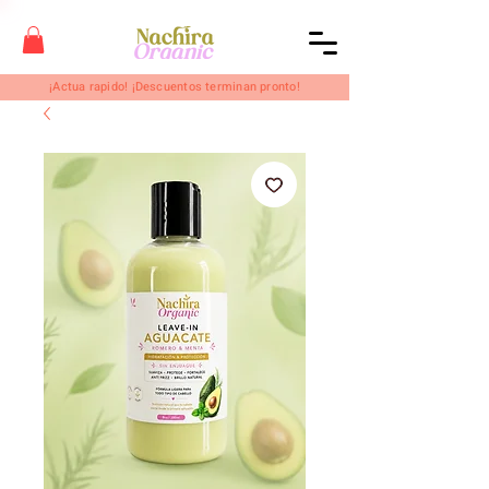
¡Actua rapido! ¡Descuentos terminan pronto!