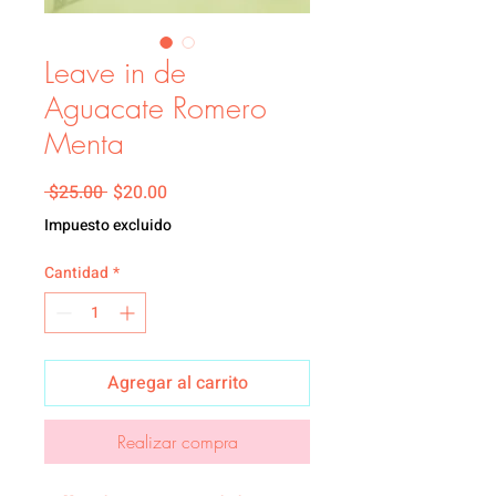
Leave in de
Aguacate Romero
Menta
Precio
Precio de oferta
 $25.00 
$20.00
Impuesto excluido
Cantidad
*
Agregar al carrito
Realizar compra