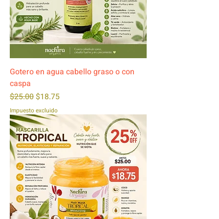
Gotero en agua cabello graso o con
caspa
Precio
Precio de oferta
$25.00
$18.75
Impuesto excluido