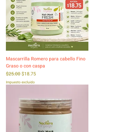
Mascarrilla Romero para cabello Fino
Graso o con caspa
Precio
Precio de oferta
$25.00
$18.75
Impuesto excluido