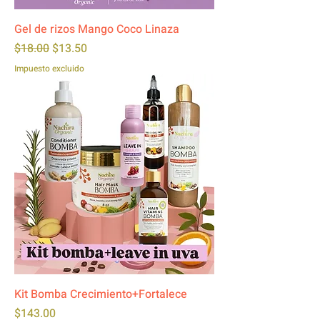
Gel de rizos Mango Coco Linaza
Precio
Precio de oferta
$18.00
$13.50
Impuesto excluido
Kit Bomba Crecimiento+Fortalece
Precio
$143.00