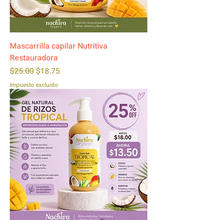
Mascarrilla capilar Nutritiva
Restauradora
Precio
Precio de oferta
$25.00
$18.75
Impuesto excluido