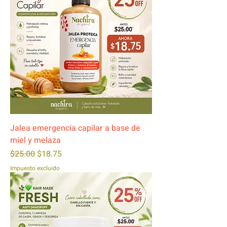
Jalea emergencia capilar a base de
miel y melaza
Precio
Precio de oferta
$25.00
$18.75
Impuesto excluido