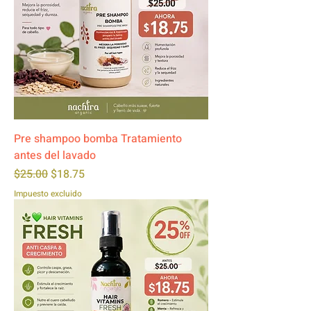
Pre shampoo bomba Tratamiento
antes del lavado
Precio
Precio de oferta
$25.00
$18.75
Impuesto excluido