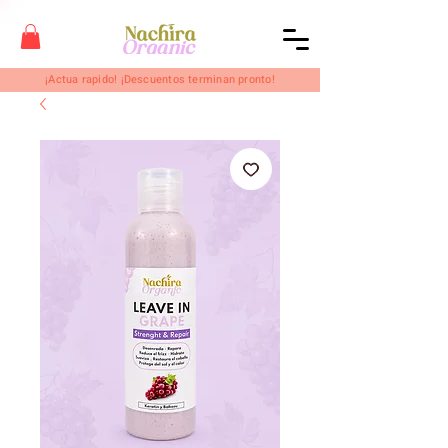
¡Actua rapido! ¡Descuentos terminan pronto!