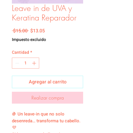
Leave in de UVA y
Keratina Reparador
Precio
Precio de oferta
 $15.00 
$13.05
Impuesto excluido
Cantidad
*
Agregar al carrito
Realizar compra
🍇 Un leave-in que no solo
desenreda… transforma tu cabello.
💜