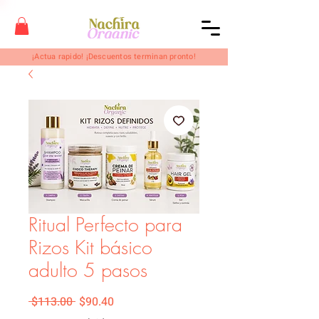
¡Actua rapido! ¡Descuentos terminan pronto!
Ritual Perfecto para
Rizos Kit básico
adulto 5 pasos
Precio
Precio de oferta
 $113.00 
$90.40