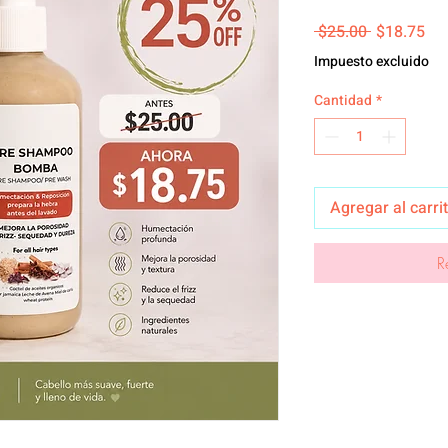
Precio
Pre
 $25.00 
$18.75
Impuesto excluido
Cantidad
*
Agregar al carri
R