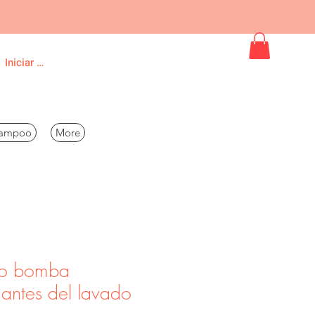
Iniciar sesión
ampoo
More
oo bomba
 antes del lavado